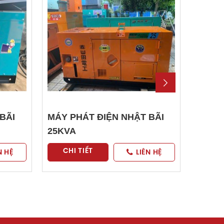
BÃI
MÁY PHÁT ĐIỆN NHẬT BÃI
MÁY P
25KVA
30KV
CHI TIẾT
CHI
N HỆ
LIÊN HỆ