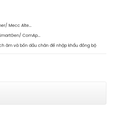
r/ Mecc Alte...
 SmartGen/ ComAp...
ch âm và bồn dầu chân đế nhập khẩu đồng bộ