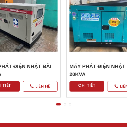
PHÁT ĐIỆN NHẬT BÃI
MÁY PHÁT ĐIỆN NHẬT 
A
20KVA
I TIẾT
CHI TIẾT
LIÊN HỆ
LIÊ