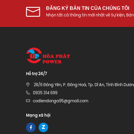
ĐĂNG KÝ BẢN TIN CỦA CHÚNG TÔI
Nhận tất cả thông tin mới nhất về Sự kiện, Bán
Hỗ trợ 24/7
26/6 Đông Yên, P. Đông Hoà, Tp. Dĩ An, Tỉnh Bình Dươ
0935 314 699
codiendonga95@gmail.com
Mạng xã hội