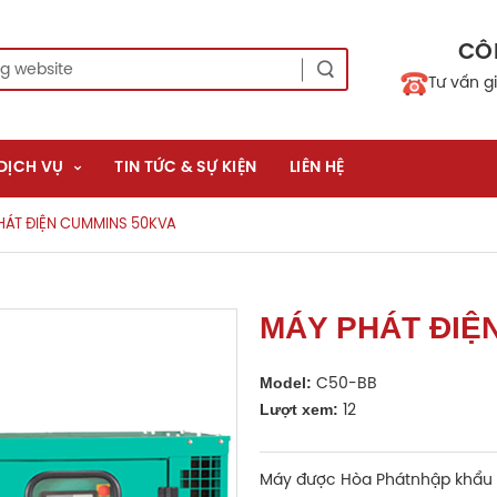
CÔ
Tư vấn g
DỊCH VỤ
TIN TỨC & SỰ KIỆN
LIÊN HỆ
HÁT ĐIỆN CUMMINS 50KVA
MÁY PHÁT ĐIỆ
Model:
C50-BB
Lượt xem:
12
Máy được Hòa Phátnhập khẩu 